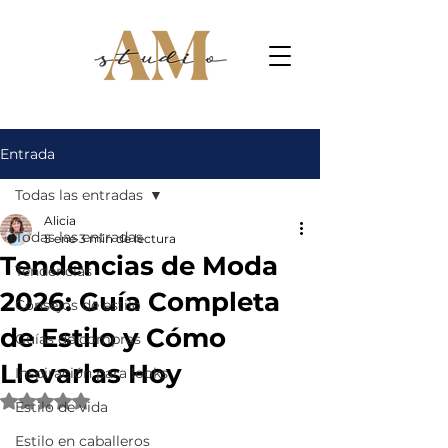
Entrada
Todas las entradas
Alicia
Todas las entradas
5 ene
3 min de lectura
Tendencias de Moda
Tendencias
2026: Guía Completa
Consejos de estilo
de Estilo y Cómo
Guías de compras
Llevarlas Hoy
Inspiración para looks
Obtuvo NaN de 5 estrellas.
Estilo de vida
Estilo en caballeros