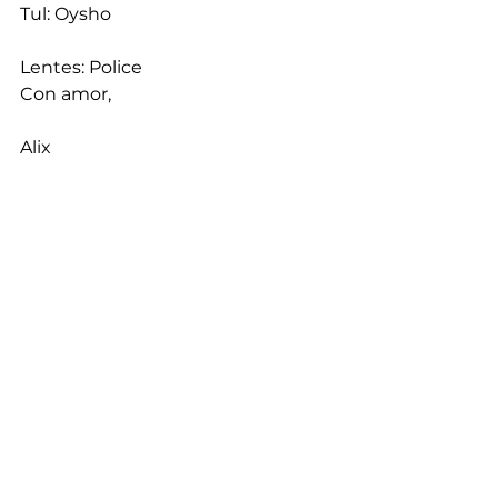
Tul: Oysho
Lentes: Police
Con amor,
Alix
Fotografía: Efrén
Compártelo
Haz clic para compartir en 
Tumblr (Se abre en una 
ventana nueva)
Haz clic para imprimir (Se abre 
en una ventana nueva)
Haz clic para compartir en 
Pocket (Se abre en una 
ventana nueva)
Haz clic para compartir en 