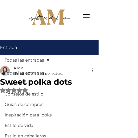
Entrada
Todas las entradas
Alicia
Todas las entradas
11 mar 2015
1 min de lectura
Sweet polka dots
Tendencias
Obtuvo NaN de 5 estrellas.
Consejos de estilo
Guías de compras
Inspiración para looks
Estilo de vida
Estilo en caballeros