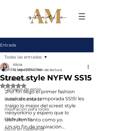
Entrada
Todas las entradas
Alicia
Todas las entradas
10 sept 2014
1 min de lectura
Street style NYFW SS15
Tendencias
Obtuvo NaN de 5 estrellas.
Consejos de estilo
¡Por fin llego el primer fashion 
week de esta temporada SS15! les 
Guías de compras
traigo lo mejor del screet style 
Inspiración para looks
neoyorkino y espero que lo 
Estilo de vida
disfruten tanto como yo.
Un sin fin de inspiración…
Estilo en caballeros