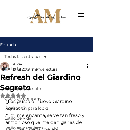
Entrada
Todas las entradas
Alicia
Todas las entradas
19 jul 2012
1 min de lectura
Refresh del Giardino
Tendencias
Segreto
Consejos de estilo
Obtuvo NaN de 5 estrellas.
Guías de compras
¿Les gusta el nuevo Giardino 
Inspiración para looks
Secreto?
A mi me encanta, se ve tan freso y 
Estilo de vida
armonioso que me dan ganas de 
Estilo en caballeros
siempre quedarme ahi!.