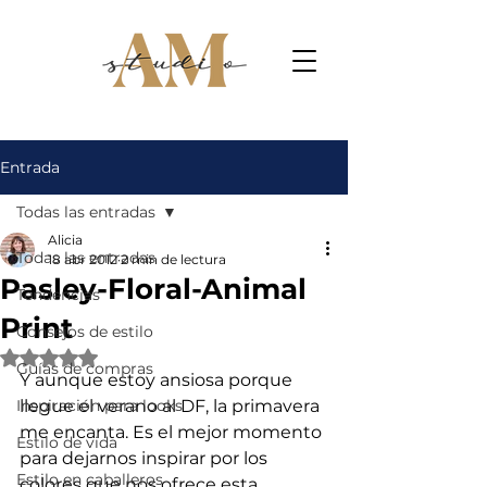
Entrada
Todas las entradas
Alicia
Todas las entradas
18 abr 2012
2 min de lectura
Pasley-Floral-Animal
Tendencias
Print
Consejos de estilo
Obtuvo NaN de 5 estrellas.
Guías de compras
Y aunque estoy ansiosa porque 
Inspiración para looks
llegue el verano al DF, la primavera 
me encanta. Es el mejor momento 
Estilo de vida
para dejarnos inspirar por los 
Estilo en caballeros
colores que nos ofrece esta 