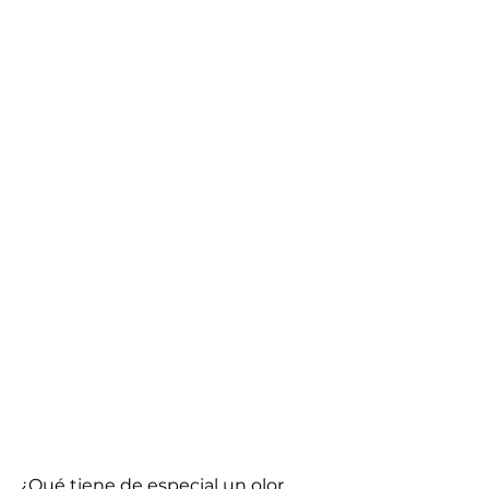
¿Qué tiene de especial un olor 