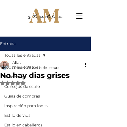
Entrada
Todas las entradas
Alicia
Todas las entradas
29 oct 2015
2 min de lectura
No hay dias grises
Tendencias
Obtuvo NaN de 5 estrellas.
Consejos de estilo
Guías de compras
Inspiración para looks
Estilo de vida
Estilo en caballeros