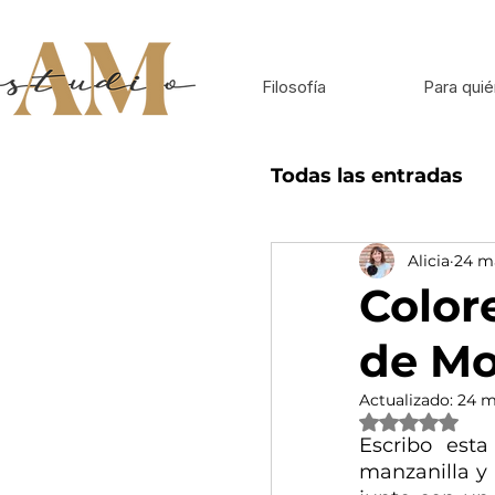
Filosofía
Para quié
Todas las entradas
Alicia
24 m
Inspiración para 
Color
de Mo
Actualizado:
24 m
Obtuvo NaN de
Escribo est
manzanilla y