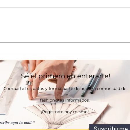
ist Para Tu Gran Día
Mejorar la imagen
femenina: Claves 
presencia
¡Sé el primero en enterarte!
Comparte tus datos y forma parte de nuestra comunidad de
fashionistas informados.
¡Regístrate hoy mismo!
scribe aqui tu mail
Suscribirme