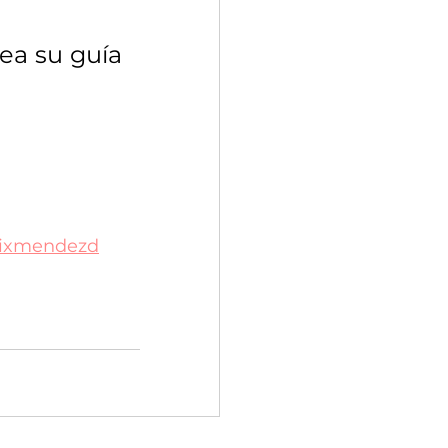
a su guía 
ixmendezd