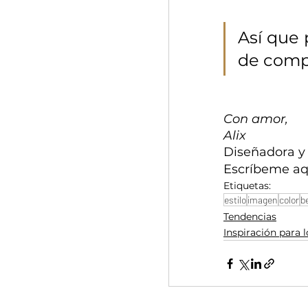
Así que 
de compr
Con amor, 
Alix
Diseñadora y
Escríbeme aq
Etiquetas:
estilo
imagen
color
b
Tendencias
Inspiración para 