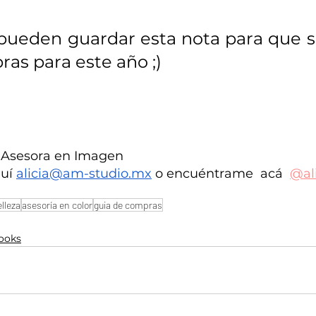
pueden guardar esta nota para que se
as para este año ;)
 Asesora en Imagen
uí 
alicia@am-studio.mx
 o encuéntrame  acá  
@al
elleza
asesoría en color
guia de compras
looks