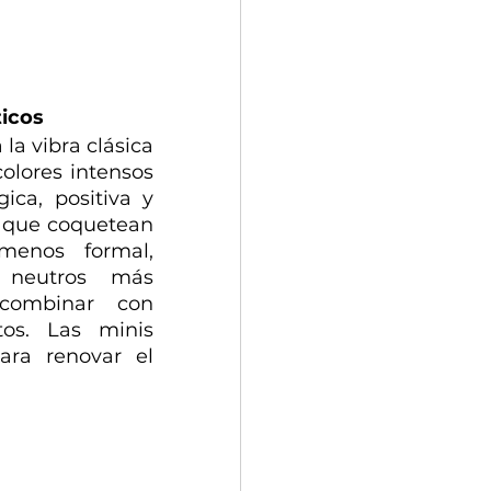
icos
la vibra clásica 
olores intensos 
ca, positiva y 
 que coquetean 
enos formal, 
neutros más 
combinar con 
os. Las minis 
ra renovar el 