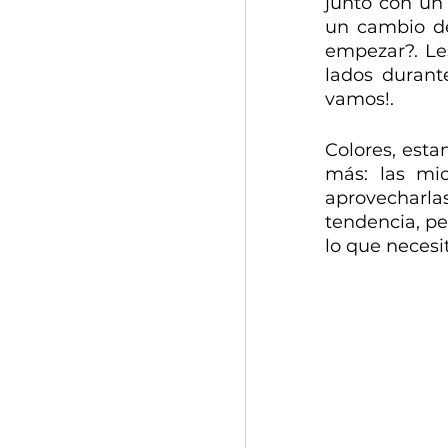
junto con un 
un cambio de
empezar?. Le
lados durant
vamos!.
Colores, esta
más: las mic
aprovecharla
tendencia, pe
lo que necesit