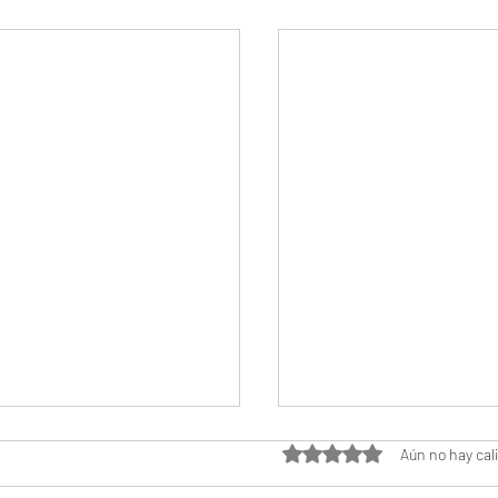
Obtuvo 0 de 5 estrella
Aún no hay cal