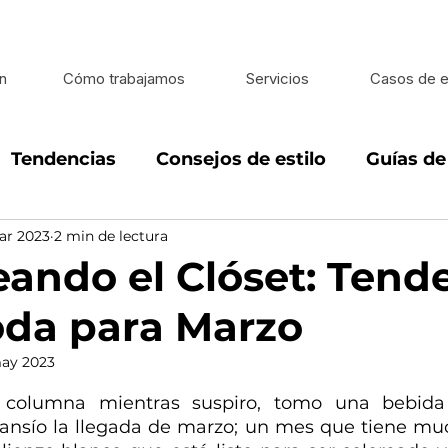
n
Cómo trabajamos
Servicios
Casos de e
Tendencias
Consejos de estilo
Guías d
ar 2023
2 min de lectura
looks
Estilo de vida
Estilo en caballeros
eando el Clóset: Tend
da para Marzo
ay 2023
 5 estrellas.
a columna mientras suspiro, tomo una bebida
 ansío la llegada de marzo; un mes que tiene muc