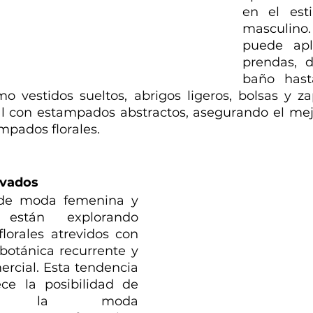
en el esti
masculino.
puede apli
prendas, d
baño hast
o vestidos sueltos, abrigos ligeros, bolsas y za
al con estampados abstractos, asegurando el mejo
ampados florales.
ovados
de moda femenina y 
están explorando 
orales atrevidos con 
botánica recurrente y 
rcial. Esta tendencia 
ce la posibilidad de 
tar la moda 