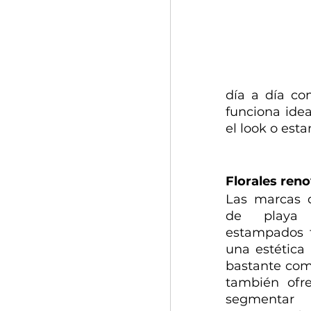
día a día com
funciona ide
el look o est
Florales ren
Las marcas 
de playa 
estampados fl
una estética 
bastante come
también ofre
segmen