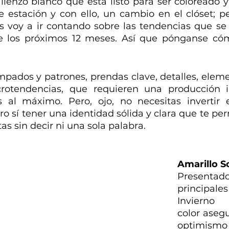
lienzo blanco que está listo para ser coloreado y
 estación y con ello, un cambio en el clóset; pe
s voy a ir contando sobre las tendencias que se 
e los próximos 12 meses. Así que pónganse cóm
mpados y patrones, prendas clave, detalles, elemen
rotendencias, que requieren una producción i
s al máximo. Pero, ojo, no necesitas invertir
ro sí tener una identidad sólida y clara que te pe
as sin decir ni una sola palabra.
Amarillo S
Present
principale
Invierno 
color aseg
optimismo 