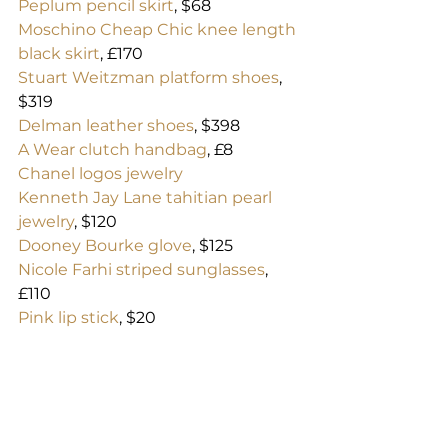
Peplum pencil skirt
, $68
Moschino Cheap Chic knee length 
black skirt
, £170
Stuart Weitzman platform shoes
, 
$319
Delman leather shoes
, $398
A Wear clutch handbag
, £8
Chanel logos jewelry
Kenneth Jay Lane tahitian pearl 
jewelry
, $120
Dooney Bourke glove
, $125
Nicole Farhi striped sunglasses
, 
£110
Pink lip stick
, $20