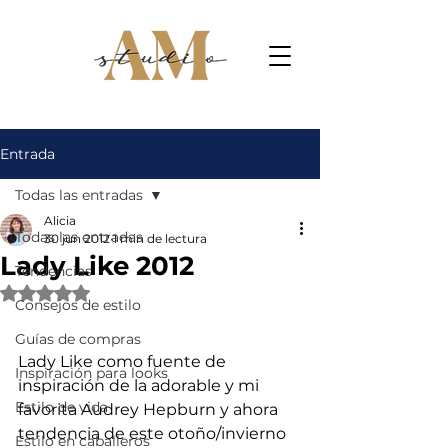
Entrada
Todas las entradas
Alicia
Todas las entradas
30 jun 2012
1 min de lectura
Lady Like 2012
Tendencias
Obtuvo NaN de 5 estrellas.
Consejos de estilo
Guías de compras
Lady Like como fuente de 
Inspiración para looks
inspiración de la adorable y mi 
Estilo de vida
favorita Audrey Hepburn y ahora  
tendencia de este otoño/invierno 
Estilo en caballeros