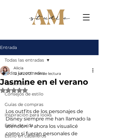
Entrada
Todas las entradas
Alicia
Todas las entradas
12 jul 2012
1 min de lectura
Jasmine en el verano
Tendencias
Obtuvo NaN de 5 estrellas.
Consejos de estilo
Guías de compras
Los outfits de los personajes de 
Inspiración para looks
Disney siempre me han llamado la 
Estilo de vida
atención. Y ahora los visualicé 
como si fueran personales de 
Estilo en caballeros