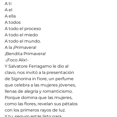
A ti
A el
A ella
A todos
A todo el proceso
A todo el miedo
A todo el mundo.
A la ¡Primavera!
¡Bendita Primavera!
-¡Foco Alix!-
Y Salvatore Ferragamo le dio al 
clavo, nos invitó a la presentación 
de Signorina in fiore, un perfume 
que celebra a las mujeres jóvenes, 
llenas de alegría y romanticismo. 
Porque domina que las mujeres, 
como las flores, revelan sus pétalos 
con los primeros rayos de luz.
Y tu, seguro estás listo para 