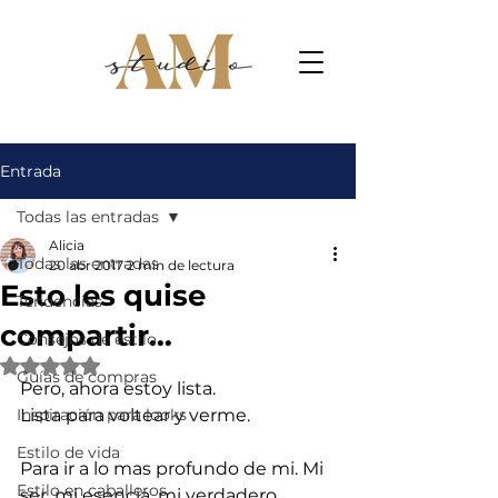
Entrada
Todas las entradas
Alicia
Todas las entradas
20 abr 2017
2 min de lectura
Esto les quise
Tendencias
compartir…
Consejos de estilo
Obtuvo NaN de 5 estrellas.
Guías de compras
Pero, ahora estoy lista.
Inspiración para looks
Lista para voltear y verme.
Estilo de vida
Para ir a lo mas profundo de mi. Mi 
Estilo en caballeros
ser, mi esencia, mi verdadero 