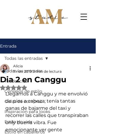
Entrada
Todas las entradas
Alicia
Todas las entradas
7 nov 2019
3 min de lectura
Dia 2 en Canggu
Tendencias
Obtuvo NaN de 5 estrellas.
Consejos de estilo
Llegamos a Canggu y me envolvió 
de pies a cabeza; tenía tantas 
Guías de compras
ganas de bajarme del taxi y 
Inspiración para looks
recorrer las calles que transpiraban 
Estilo de vida
only buena vibra. Fue 
emocionante ver gente 
Estilo en caballeros