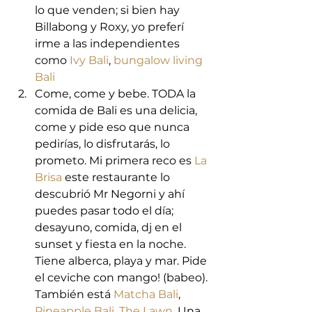
lo que venden; si bien hay 
Billabong y Roxy, yo preferí 
irme a las independientes 
como 
Ivy Bali
, 
bungalow living 
Bali
Come, come y bebe. TODA la 
comida de Bali es una delicia, 
come y pide eso que nunca 
pedirías, lo disfrutarás, lo 
prometo. Mi primera reco es 
La 
Brisa
 este restaurante lo 
descubrió Mr Negorni y ahí 
puedes pasar todo el día; 
desayuno, comida, dj en el 
sunset y fiesta en la noche. 
Tiene alberca, playa y mar. Pide 
el ceviche con mango! (babeo). 
También está 
Matcha Bali
, 
Pineapple Bali
, 
The Lawn
. Una 