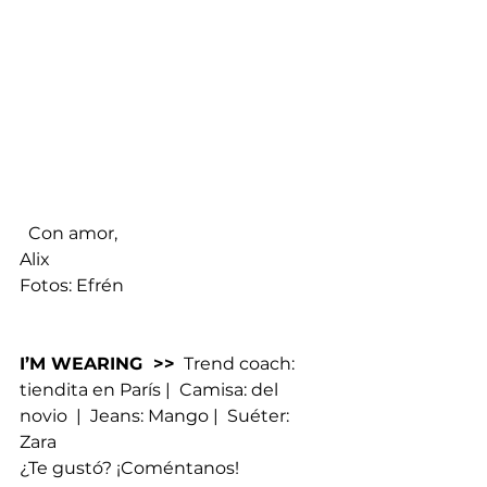
  Con amor,
Alix
Fotos: Efrén
I’M WEARING  >>
  Trend coach: 
tiendita en París |  Camisa: del 
novio  |  Jeans: Mango |  Suéter: 
Zara
¿Te gustó? ¡Coméntanos!