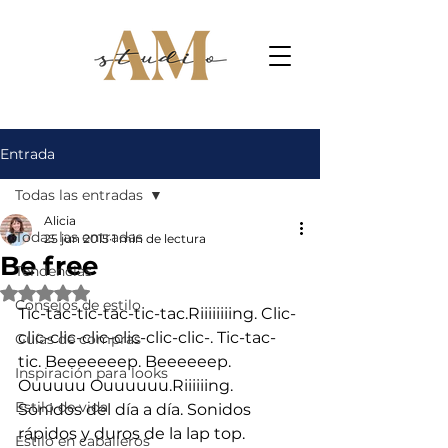
Entrada
Todas las entradas
Alicia
Todas las entradas
25 jun 2015
1 min de lectura
Be free
Tendencias
Obtuvo NaN de 5 estrellas.
Consejos de estilo
Tic-tac-tic-tac-tic-tac.Riiiiiiiing. Clic-
clic-clic-clic-clic-clic-clic-. Tic-tac-
Guías de compras
tic. Beeeeeeep. Beeeeeep. 
Inspiración para looks
Ouuuuu Ouuuuuu.Riiiiiing. 
Estilo de vida
Sonidos del día a día. Sonidos 
rápidos y duros de la lap top. 
Estilo en caballeros