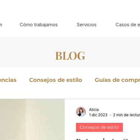
n
Cómo trabajamos
Servicios
Casos de e
BLOG
encias
Consejos de estilo
Guías de comp
Estilo de vida
Estilo en caballeros
Alicia
1 dic 2023
2 min de lectu
Consejos de estilo