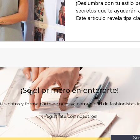
¡Deslumbra con tu estilo p
secretos que te ayudarán a
Este artículo revela tips c
¡Sé el primero en enterarte!
us datos y forma parte de nuestra comunidad de fashionistas 
¡Regístrate con nosotros!
Su