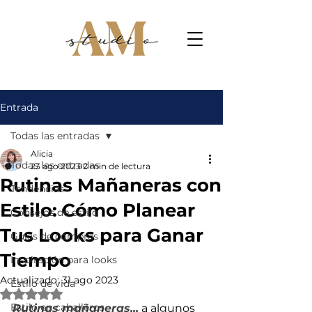
Entrada
Todas las entradas
Alicia
Todas las entradas
23 ago 2023
2 min de lectura
Rutinas Mañaneras con
Tendencias
Estilo: Cómo Planear
Consejos de estilo
Tus Looks para Ganar
Guías de compras
Tiempo
Inspiración para looks
Actualizado:
31 ago 2023
Estilo de vida
Obtuvo NaN de 5 estrellas.
Estilo en caballeros
Rutinas mañaneras...
 a algunos 