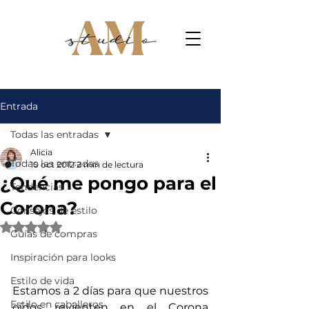
Entrada
Todas las entradas
Alicia
Todas las entradas
10 oct 2012
2 min de lectura
¿Qué me pongo para el
Tendencias
Corona?
Consejos de estilo
Obtuvo NaN de 5 estrellas.
Guías de compras
Inspiración para looks
Estilo de vida
Estamos a 2 días para que nuestros 
Estilo en caballeros
oídos revienten en el Corona 