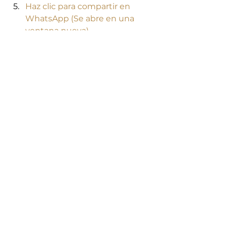
Haz clic para compartir en 
WhatsApp (Se abre en una 
ventana nueva)
Haz clic para compartir en 
Twitter (Se abre en una 
ventana nueva)
Haz clic para compartir en 
Facebook (Se abre en una 
ventana nueva)
Haz clic para compartir en 
Telegram (Se abre en una 
ventana nueva)
Ver todo
Entradas relacionadas