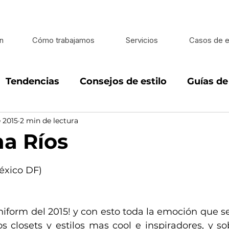
n
Cómo trabajamos
Servicios
Casos de e
Tendencias
Consejos de estilo
Guías d
 2015
2 min de lectura
looks
Estilo de vida
Estilo en caballeros
na Ríos
 5 estrellas.
México DF)
iform del 2015! y con esto toda la emoción que s
 closets y estilos mas cool e inspiradores, y so