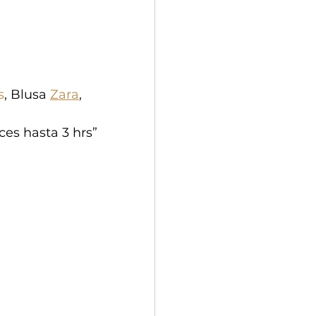
s
, Blusa 
Zara
, 
es hasta 3 hrs”