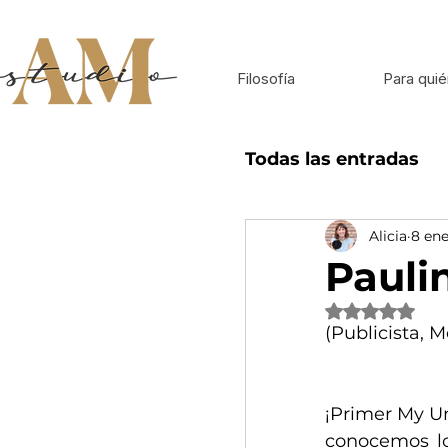
Filosofía
Para quié
Todas las entradas
Alicia
8 ene
Inspiración para 
Pauli
Obtuvo NaN de
(Publicista, 
¡Primer My Un
conocemos los