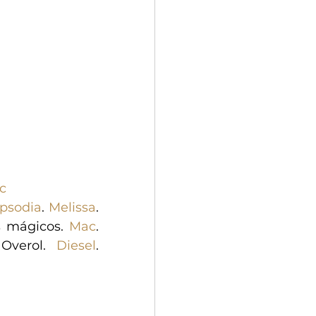
c
psodia
. 
Melissa
. 
s mágicos. 
Mac
. 
 Overol. 
Diesel
. 