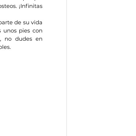
eos. ¡Infinitas 
arte de su vida 
s unos pies con 
, no dudes en 
bles.