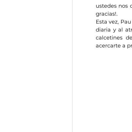
ustedes nos d
gracias!.
Esta vez, Pau
diaria y al a
calcetines d
acercarte a p