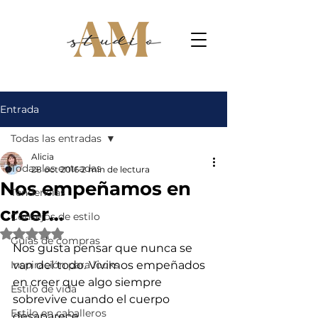
Entrada
Todas las entradas
Alicia
Todas las entradas
28 oct 2016
2 min de lectura
Nos empeñamos en
Tendencias
creer…
Consejos de estilo
Obtuvo NaN de 5 estrellas.
Guías de compras
Nos gusta pensar que nunca se 
Inspiración para looks
van del todo. Vivimos empeñados 
en creer que algo siempre 
Estilo de vida
sobrevive cuando el cuerpo 
Estilo en caballeros
desaparece.