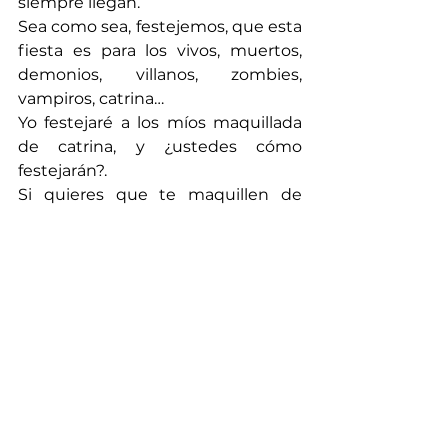
siempre llegan.
Sea como sea, festejemos, que esta 
fiesta es para los vivos, muertos, 
demonios, villanos, zombies, 
vampiros, catrina…
Yo festejaré a los míos maquillada 
de catrina, y ¿ustedes cómo 
festejarán?.
Si quieres que te maquillen de 
catrina o de cualquier otro 
personaje, busca a 
Verónica 
Calatayud
 en el 55-2915-2996 y haz 
tu cita.
 Con amor,
Alix y Efrén
I’M WEARING  >>
  Vestido: Pepe 
Jeans |  Chamarra: Wild & Alive  | 
 Sombrero: H&M | Zapatos: Forever 
21