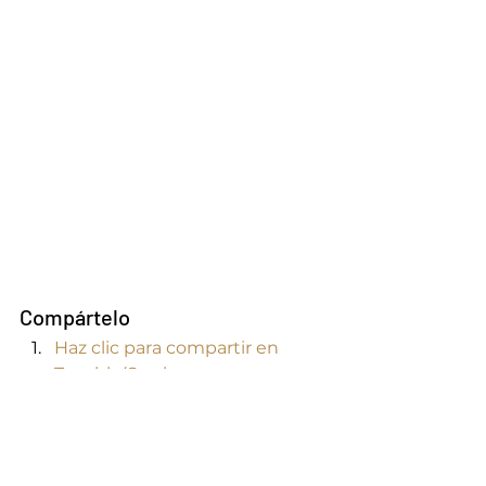
Compártelo
Haz clic para compartir en 
Tumblr (Se abre en una 
ventana nueva)
Haz clic para imprimir (Se abre 
en una ventana nueva)
Haz clic para compartir en 