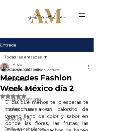
Entrada
Todas las entradas
Alicia
Todas las entradas
2 oct 2014
1 min de lectura
Mercedes Fashion
Tendencias
Week México día 2
Consejos de estilo
Obtuvo NaN de 5 estrellas.
Guías de compras
El día que menos te lo esperas te 
Inspiración para looks
transportan a un calorsito de 
verano lleno de color y sabor en 
Estilo de vida
donde las flores, las frutas, las 
Estilo en caballeros
plumas, y los penachos, te hacen 