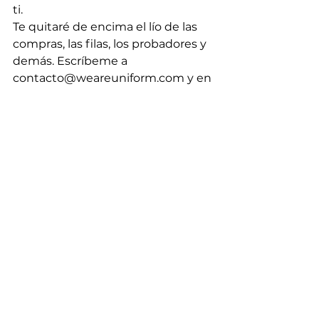
ti.  
Te quitaré de encima el lío de las 
compras, las filas, los probadores y 
demás. Escríbeme a 
contacto@weareuniform.com y en 
menos de 24 hrs. te mandaré las 
opciones que tengo para ti.  Te 
daré toda la atención para elevar 
tu estilo y también te ayudo a 
armar outfits si ya tienes tus 
suéteres y cómo llevarlos al 
siguiente nivel. 
Con amor, 
Alix
Compártelo
Haz clic para compartir en 
Tumblr (Se abre en una 
ventana nueva)