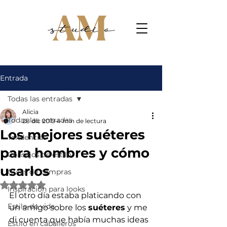
Entrada
Todas las entradas
Alicia
Todas las entradas
28 dic 2019
4 min de lectura
Los mejores suéteres
Tendencias
para hombres y cómo
Consejos de estilo
usarlos
Guías de compras
Obtuvo NaN de 5 estrellas.
Inspiración para looks
El otro día estaba platicando con 
Estilo de vida
un amigo sobre los 
suéteres
 y me 
di cuenta que había muchas ideas 
Estilo en caballeros