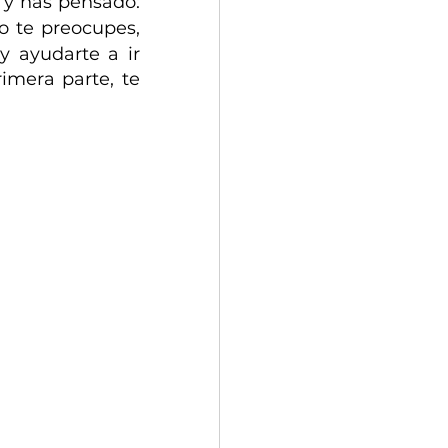
¿Alguna vez te has quedado mirando a tu clóset lleno de ropa y has pensado: 
o te preocupes, 
y ayudarte a ir 
mera parte, te 