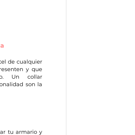
ia
el de cualquier 
resenten y que 
o. Un collar 
onalidad son la 
ar tu armario y 