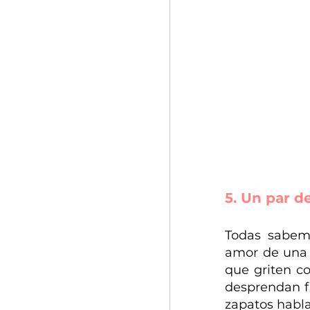
5. Un par d
Todas sabemo
amor de una m
que griten co
desprendan fr
zapatos habla