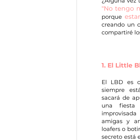
"No tengo 
esta
porque 
creando un c
compartiré lo
1. El Little
El LBD es c
siempre est
sacará de ap
una fiesta
improvisada
amigas y am
loafers o botin
secreto está 