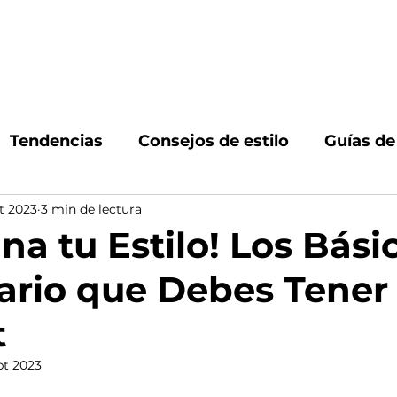
n
Cómo trabajamos
Servicios
Casos de e
Tendencias
Consejos de estilo
Guías d
t 2023
3 min de lectura
looks
Estilo de vida
Estilo en caballeros
na tu Estilo! Los Bási
ario que Debes Tener 
t
pt 2023
 5 estrellas.