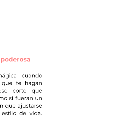
r poderosa
ágica cuando 
 que te hagan 
ese corte que 
mo si fueran un 
n que ajustarse 
stilo de vida. 