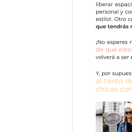
liberar espac
personal y con
estilo!. Otro 
que tendrás 
¡No esperes m
de que estos
volverá a ser
Y, por supues
al tanto d
chicas con 