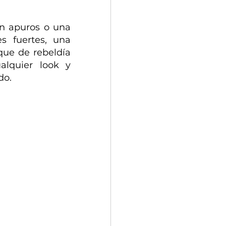
n apuros o una 
 fuertes, una 
ue de rebeldía 
alquier look y 
do.