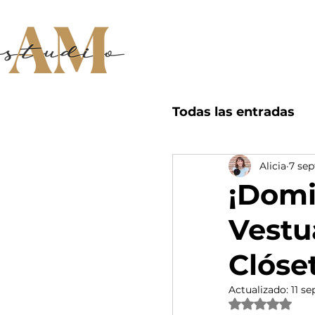
Filosofía
Para quié
Todas las entradas
Alicia
7 sep
Inspiración para 
¡Domi
Vestu
Clóse
Actualizado:
11 se
Obtuvo NaN de