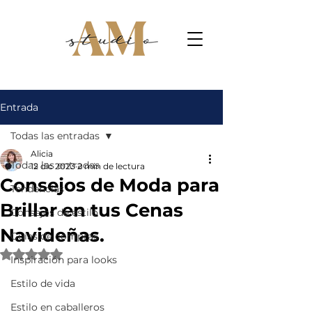
Entrada
Todas las entradas
Alicia
Todas las entradas
12 dic 2023
2 min de lectura
Consejos de Moda para
Tendencias
Brillar en tus Cenas
Consejos de estilo
Navideñas.
Guías de compras
Obtuvo NaN de 5 estrellas.
Inspiración para looks
Estilo de vida
Estilo en caballeros