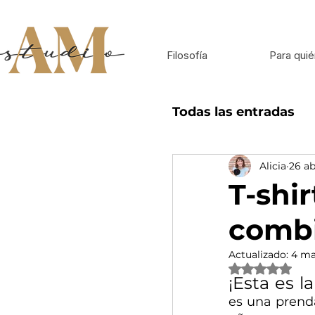
Filosofía
Para quié
Todas las entradas
Alicia
26 ab
Inspiración para 
T-shi
combi
Actualizado:
4 ma
Obtuvo NaN de
¡Esta es l
es una prenda