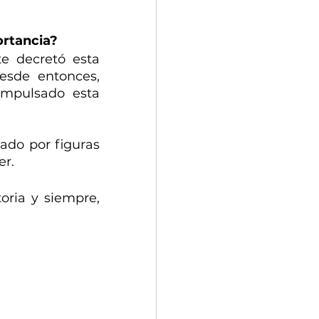
ortancia?
e decretó esta 
sde entonces, 
mpulsado esta 
ado por figuras 
er.
ria y siempre, 