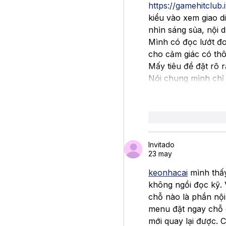
https://gamehitclub.
kiểu vào xem giao di
nhìn sáng sủa, nội d
Mình có đọc lướt đo
cho cảm giác có thô
Mấy tiêu đề đặt rõ 
Nói chung mình chỉ 
Me gusta
Re
Invitado
23 may
keonhacai
 mình thấ
không ngồi đọc kỹ. V
chỗ nào là phần nội
menu đặt ngay chỗ 
mới quay lại được. 