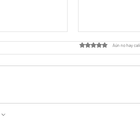
Obtuvo 0 de 5 estrella
Aún no hay cal
ar tu imagen
El papel de un esti
ina
la política español