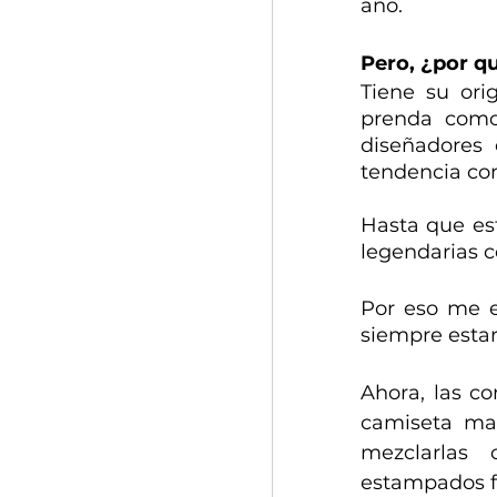
año.
Pero, ¿por q
Tiene su ori
prenda como
diseñadores 
tendencia con
Hasta que est
legendarias c
Por eso me e
siempre esta
Ahora, las c
camiseta mar
mezclarlas
estampados fl