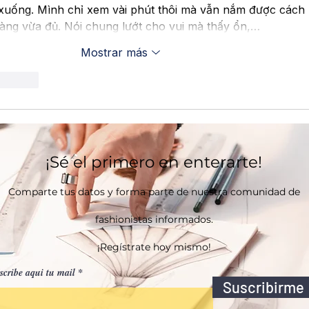
 xuống. Mình chỉ xem vài phút thôi mà vẫn nắm được cách 
àng vừa đủ. Nói chung lướt cho vui mà thấy ổn,…
Mostrar más
accionar
¡Sé el primero en enterarte!
Comparte tus datos y forma parte de nuestra comunidad de
fashionistas informados.
¡Regístrate hoy mismo!
scribe aqui tu mail
Suscribirme