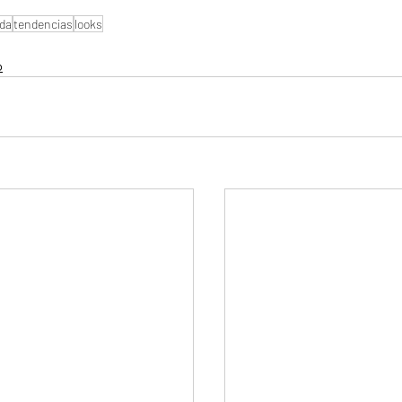
da
tendencias
looks
o