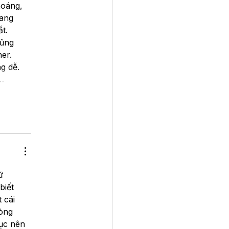
hoáng, 
rang 
t. 
cũng 
er. 
g dễ. 
…
ứ 
biết 
 cái 
òng 
ục nên 