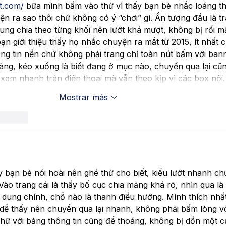
it.com/
 bữa mình bấm vào thử vì thấy bạn bè nhắc loáng t
ện ra sao thôi chứ không có ý “chơi” gì. Ấn tượng đầu là t
ung chia theo từng khối nên lướt khá mượt, không bị rối mắ
ạn giới thiệu thấy họ nhắc chuyện ra mắt từ 2015, ít nhất 
ng tin nền chứ không phải trang chỉ toàn nút bấm với bann
ràng, kéo xuống là biết đang ở mục nào, chuyển qua lại cũn
xem nhanh trên điện thoại mà vẫn theo kịp vì các box nội
Mostrar más
accionar
y bạn bè nói hoài nên ghé thử cho biết, kiểu lướt nhanh ch
ào trang cái là thấy bố cục chia mảng khá rõ, nhìn qua là 
 dung chính, chỗ nào là thanh điều hướng. Mình thích nhất
dễ thấy nên chuyển qua lại nhanh, không phải bấm lòng v
Chữ với bảng thông tin cũng để thoáng, không bị dồn một c