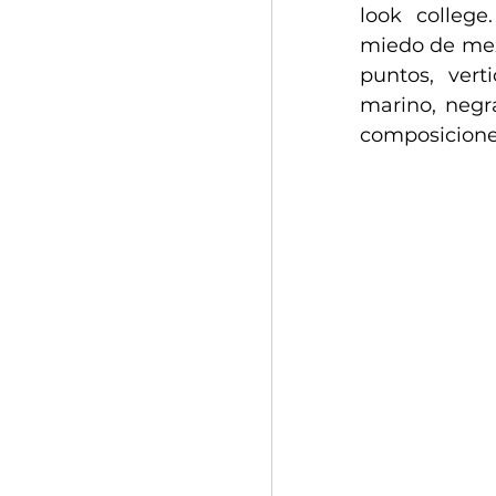
look college
miedo de mezc
puntos, verti
marino, negra
composicione