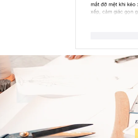
mắt đỡ mệt khi kéo
xếp, cảm giác gọn g
Me gusta
Re
E