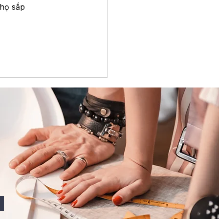
họ sắp 