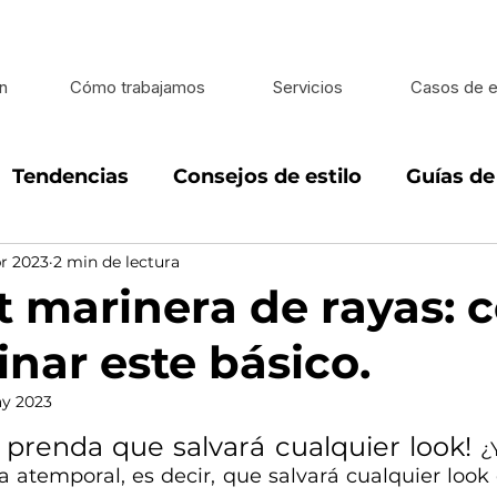
n
Cómo trabajamos
Servicios
Casos de e
Tendencias
Consejos de estilo
Guías d
r 2023
2 min de lectura
looks
Estilo de vida
Estilo en caballeros
rt marinera de rayas:
nar este básico.
y 2023
 5 estrellas.
a prenda que salvará cualquier look! 
¿
 atemporal, es decir, que salvará cualquier look 