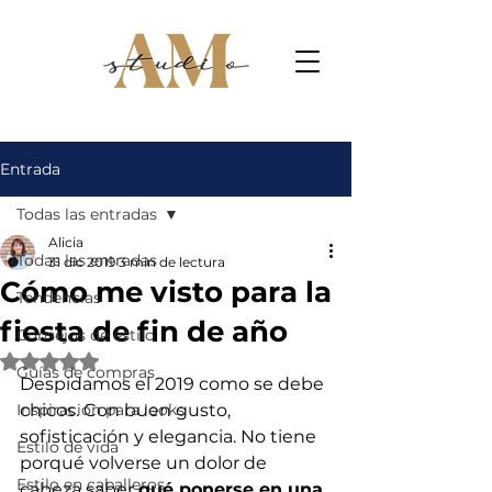
Entrada
Todas las entradas
Alicia
Todas las entradas
31 dic 2019
3 min de lectura
Cómo me visto para la
Tendencias
fiesta de fin de año
Consejos de estilo
Obtuvo NaN de 5 estrellas.
Guías de compras
Despidamos el 2019 como se debe 
Inspiración para looks
chicos. Con buen gusto, 
sofisticación y elegancia. No tiene 
Estilo de vida
porqué volverse un dolor de 
Estilo en caballeros
cabeza saber 
qué ponerse en una 