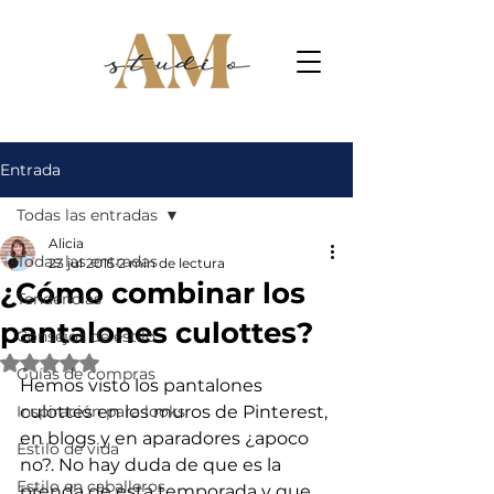
Entrada
Todas las entradas
Alicia
Todas las entradas
23 jul 2015
2 min de lectura
¿Cómo combinar los
Tendencias
pantalones culottes?
Consejos de estilo
Obtuvo NaN de 5 estrellas.
Guías de compras
Hemos visto los pantalones 
Inspiración para looks
culottes en los muros de Pinterest, 
en blogs y en aparadores ¿apoco 
Estilo de vida
no?. No hay duda de que es la 
Estilo en caballeros
prenda de esta temporada y que 