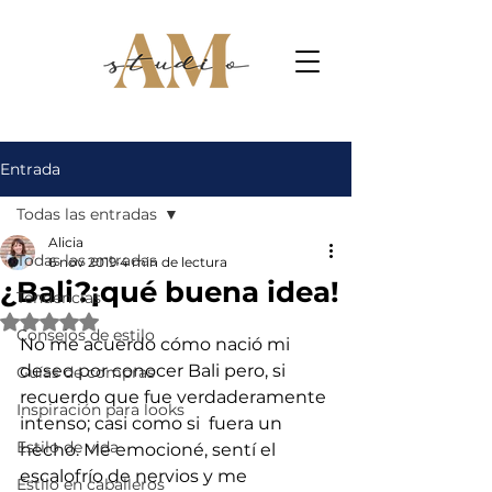
Entrada
Todas las entradas
Alicia
Todas las entradas
6 nov 2019
4 min de lectura
¿Bali?¡qué buena idea!
Tendencias
Obtuvo NaN de 5 estrellas.
Consejos de estilo
No me acuerdo cómo nació mi 
deseo por conocer Bali pero, si 
Guías de compras
recuerdo que fue verdaderamente 
Inspiración para looks
intenso; casi como si  fuera un 
Estilo de vida
hecho. Me emocioné, sentí el 
escalofrío de nervios y me 
Estilo en caballeros