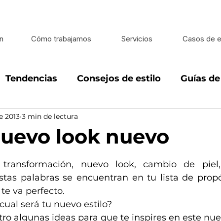
n
Cómo trabajamos
Servicios
Casos de e
Tendencias
Consejos de estilo
Guías d
e 2013
3 min de lectura
looks
Estilo de vida
Estilo en caballeros
uevo look nuevo
 5 estrellas.
 transformación, nuevo look, cambio de piel, 
tas palabras se encuentran en tu lista de propós
te va perfecto.
cual será tu nuevo estilo?
ro algunas ideas para que te inspires en este nue