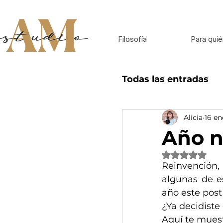
Filosofía
Para quié
Todas las entradas
Alicia
16 en
Inspiración para 
Año n
Obtuvo NaN de
Reinvención,
algunas de es
año este post 
¿Ya decidiste 
Aquí te muest