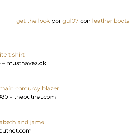
get the look
 por 
gul07
 con 
leather boots
te t shirt
 – musthaves.dk
main corduroy blazer
880 – theoutnet.com
zabeth and jame
outnet.com