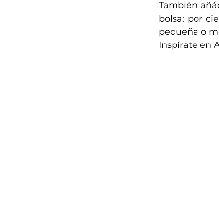
También añád
bolsa; por ci
pequeña o me
Inspírate en