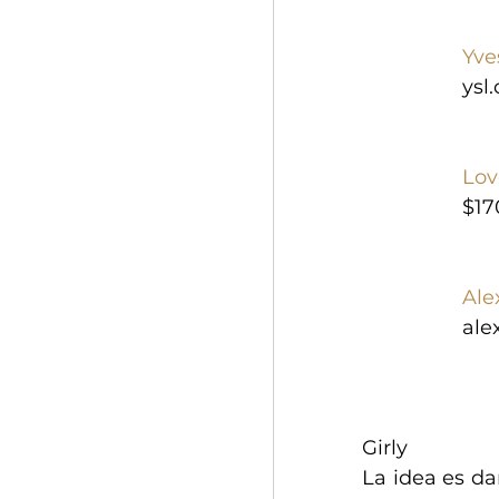
Yve
ysl
Lov
$17
Ale
ale
Girly
La idea es dar