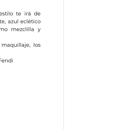
tilo te irá de 
, azul eclético 
o mezclilla y 
aquillaje, los 
Fendi