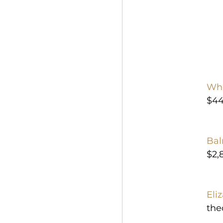
Whi
$44
Bal
$2,
Eli
the