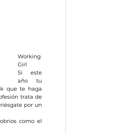
Working 
Girl
Si este 
año tu 
ok que te haga 
ofesión trata de 
riésgate por un 
sobrios como el 