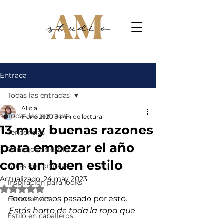
Entrada
Todas las entradas
Alicia
Todas las entradas
7 ene 2020
3 min de lectura
13 muy buenas razones
Tendencias
para empezar el año
Consejos de estilo
con un buen estilo
Guías de compras
Actualizado:
24 may 2023
Inspiración para looks
Obtuvo NaN de 5 estrellas.
Todos hemos pasado por esto. 
Estilo de vida
Estás harto de toda la ropa que 
Estilo en caballeros