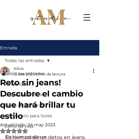
Entrada
Todas las entradas
Alicia
Todas las entradas
13 ene 2020
1 min de lectura
Reto sin jeans!
Tendencias
Descubre el cambio
Consejos de estilo
que hará brillar tu
Guías de compras
estilo
Inspiración para looks
Actualizado:
24 may 2023
Estilo de vida
Obtuvo NaN de 5 estrellas.
Estilo en caballeros
Es tiempo de un detox en jeans. 