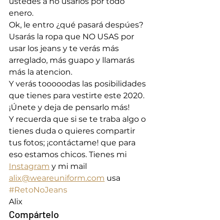
ustedes a no usarlos por todo 
enero.  
Ok, le entro ¿qué pasará despúes? 
Usarás la ropa que NO USAS por 
usar los jeans y te verás más 
arreglado, más guapo y llamarás 
más la atencion.  
Y verás tooooodas las posibilidades 
que tienes para vestirte este 2020. 
¡Únete y deja de pensarlo más! 
Y recuerda que si se te traba algo o 
tienes duda o quieres compartir 
tus fotos; ¡contáctame! que para 
eso estamos chicos. Tienes mi 
Instagram
 y mi mail 
alix@weareuniform.com
 usa 
#RetoNoJeans
Alix
Compártelo